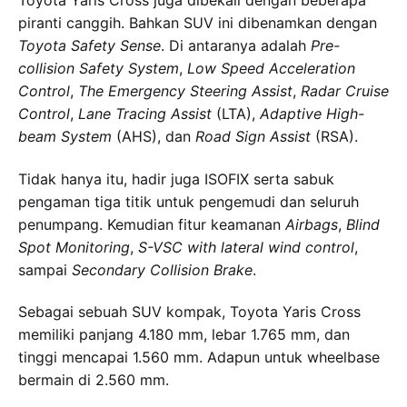
Toyota Yaris Cross juga dibekali dengan beberapa
piranti canggih. Bahkan SUV ini dibenamkan dengan
Toyota Safety Sense
. Di antaranya adalah
Pre-
collision Safety System
,
Low Speed Acceleration
Control
,
The Emergency Steering Assist
,
Radar Cruise
Control
,
Lane Tracing Assist
(LTA),
Adaptive High-
beam System
(AHS), dan
Road Sign Assist
(RSA).
Tidak hanya itu, hadir juga ISOFIX serta sabuk
pengaman tiga titik untuk pengemudi dan seluruh
penumpang. Kemudian fitur keamanan
Airbags
,
Blind
Spot Monitoring
,
S-VSC with lateral wind control
,
sampai
Secondary Collision Brake
.
Sebagai sebuah SUV kompak, Toyota Yaris Cross
memiliki panjang 4.180 mm, lebar 1.765 mm, dan
tinggi mencapai 1.560 mm. Adapun untuk wheelbase
bermain di 2.560 mm.