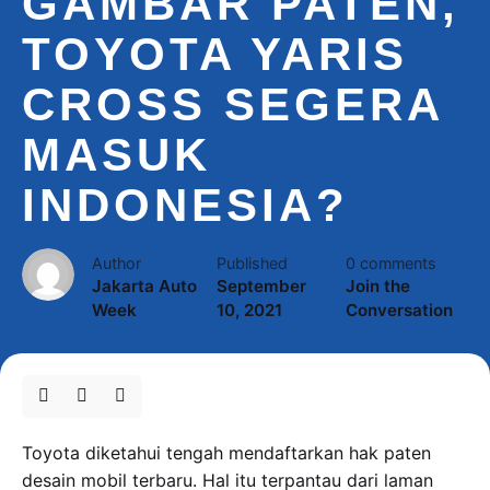
GAMBAR PATEN,
TOYOTA YARIS
CROSS SEGERA
MASUK
INDONESIA?
Author
Published
0 comments
Jakarta Auto
September
Join the
Week
10, 2021
Conversation
Toyota diketahui tengah mendaftarkan hak paten
desain mobil terbaru. Hal itu terpantau dari laman