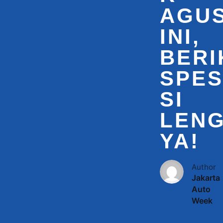
AGU
INI,
BERI
SPES
SI
LEN
YA!
Author
Jakarta
Auto
Week