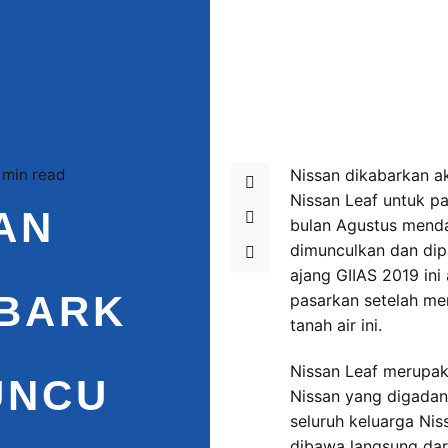
 min read
Nissan dikabarkan a
Nissan Leaf untuk pa
AN
bulan Agustus menda
dimunculkan dan di
ajang GIIAS 2019 ini
BARK
pasarkan setelah me
tanah air ini.
Nissan Leaf merupak
UNCU
Nissan yang digadang 
seluruh keluarga Nis
dibawa langsung dar