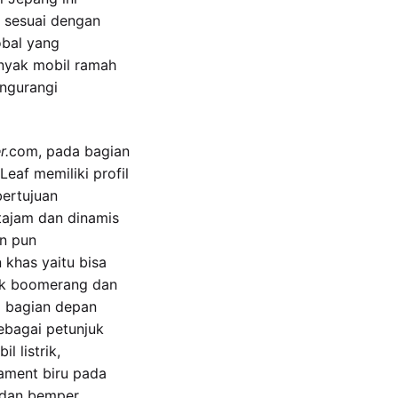
 sesuai dengan
obal yang
nyak mobil ramah
ngurangi
r.
com, pada bagian
Leaf memiliki profil
ertujuan
tajam dan dinamis
an pun
khas yaitu bisa
uk boomerang dan
a bagian depan
ebagai petunjuk
l listrik,
ament biru pada
n dan bemper