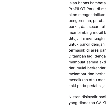
jalan bebas hambatan
ProPILOT Park, di ma
akan mengendalikan 
pengereman, perubah
parkir, dan secara o
membimbing mobil ke
dituju. Ini memungk
untuk parkir denga
termasuk di area park
Ditambah lagi denga
membuat semua akti
dari mulai berkenda
melambat dan berhen
menaikkan atau men
kaki pada pedal saja
Nissan disinyalir ha
yang diadakan GAIKI