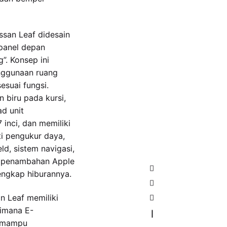
issan Leaf didesain
panel depan
”. Konsep ini
ggunaan ruang
esuai fungsi.
 biru pada kursi,
ad unit
inci, dan memiliki
ti pengukur daya,
ld, sistem navigasi,
k penambahan Apple
engkap hiburannya.
n Leaf memiliki
dimana E-
—
t mampu