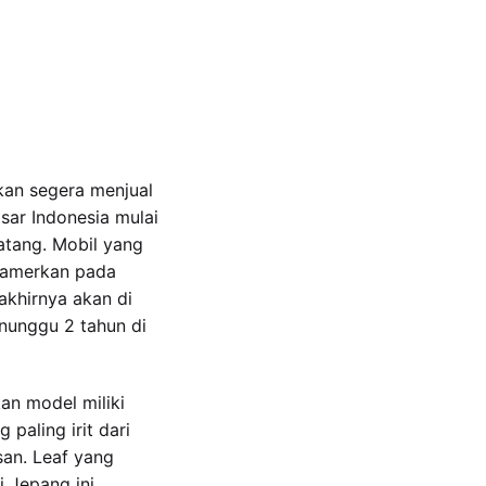
kan segera menjual
sar Indonesia mulai
tang. Mobil yang
pamerkan pada
 akhirnya akan di
nunggu 2 tahun di
an model miliki
paling irit dari
san. Leaf yang
i Jepang ini