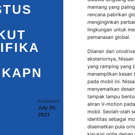
STUS
memang yang paling
rencana pabrikan gl
menginginkan perba
lingkungan untuk me
KUT
pemanasan global.
IFIKA
Dilansir dari
otodrive
eksteriornya, Nissan 
yang ramping yang b
GKAPN
menampilkan kesan 
pada mobil ini. Niss
menyematkan desain 
tampak lampu bent
Published
0 comments
aliran V-motion pad
July 30,
Join the
mobil. Seolah-olah s
2021
Conversation
identitas sebagai mobi
disematkan pula orn
kisi-kisi grille depa