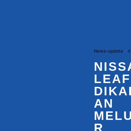
News-update
4
NISS
LEAF
DIKA
AN
MEL
R