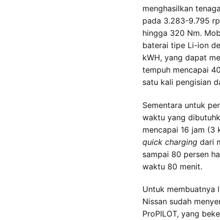
menghasilkan tenaga
pada 3.283-9.795 rp
hingga 320 Nm. Mob
baterai tipe Li-ion 
kWH, yang dapat me
tempuh mencapai 400
satu kali pengisian d
Sementara untuk pen
waktu yang dibutuhk
mencapai 16 jam (3 k
quick charging
dari 
sampai 80 persen h
waktu 80 menit.
Untuk membuatnya le
Nissan sudah menyem
ProPILOT, yang beker