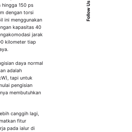
Follow Us
 hingga 150 ps
m dengan torsi
il ini menggunakan
dengan kapasitas 40
ngakomodasi jarak
 kilometer tiap
aya.
gisian daya normal
an adalah
W), tapi untuk
mulai pengisian
anya membutuhkan
bih canggih lagi,
atkan fitur
ja pada jalur di