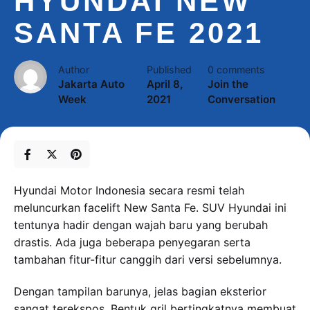
HYUNDAI NEW
SANTA FE 2021
Author
Published
0 comments
Jakarta Auto
April 8,
Join the
Week
2021
Conversation
Hyundai Motor Indonesia secara resmi telah
meluncurkan facelift New Santa Fe. SUV Hyundai ini
tentunya hadir dengan wajah baru yang berubah
drastis. Ada juga beberapa penyegaran serta
tambahan fitur-fitur canggih dari versi sebelumnya.
Dengan tampilan barunya, jelas bagian eksterior
sangat terekspos. Bentuk gril bertingkatnya membuat