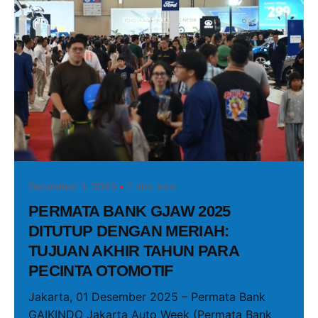
Posted by
PRGJAW
December 1, 2025
7 min read
PERMATA BANK GJAW 2025
DITUTUP DENGAN MERIAH:
TUJUAN AKHIR TAHUN PARA
PECINTA OTOMOTIF
Jakarta, 01 Desember 2025 – Permata Bank
GAIKINDO Jakarta Auto Week (Permata Bank