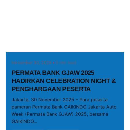
Posted by
PRGJAW
November 30, 2025
5 min read
PERMATA BANK GJAW 2025
HADIRKAN CELEBRATION NIGHT &
PENGHARGAAN PESERTA
Jakarta, 30 November 2025 – Para peserta
pameran Permata Bank GAIKINDO Jakarta Auto
Week (Permata Bank GJAW) 2025, bersama
GAIKINDO...