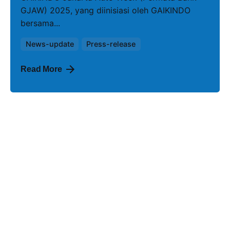
GJAW) 2025, yang diinisiasi oleh GAIKINDO
bersama...
News-update
Press-release
Read More